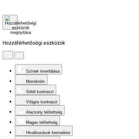
Hozzáférhetőségi eszközök
Színek invertálása
Monokróm
Sötét kontraszt
Világos kontraszt
Alacsony telítettség
Magas telítettség
Hivatkozások kiemelése