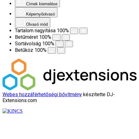
Címek kiemelése
Képernyőolvasó
Olvasó mód
Tartalom nagyítása
100
%
Betűméret
100
%
Sortávolság
100
%
Betűköz
100
%
Webes hozzáférhetőségi bővítmény
készítette DJ-
Extensions.com