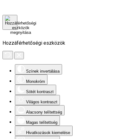
Hozzáférhetőségi eszközök
Színek invertálása
Monokróm
Sötét kontraszt
Világos kontraszt
Alacsony telítettség
Magas telítettség
Hivatkozások kiemelése