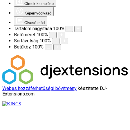
Címek kiemelése
Képernyőolvasó
Olvasó mód
Tartalom nagyítása
100
%
Betűméret
100
%
Sortávolság
100
%
Betűköz
100
%
Webes hozzáférhetőségi bővítmény
készítette DJ-
Extensions.com