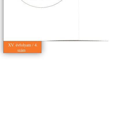
XV. évfolyam / 4.
szám