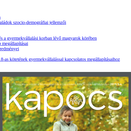
n
ládok szocio-demográfiai jellemzői
és a gyermekvállalási korban lévő magyarok körében
 megállapításai
eredményei
18-as kötetének gyermekvállalással kapcsolatos megállapításaihoz