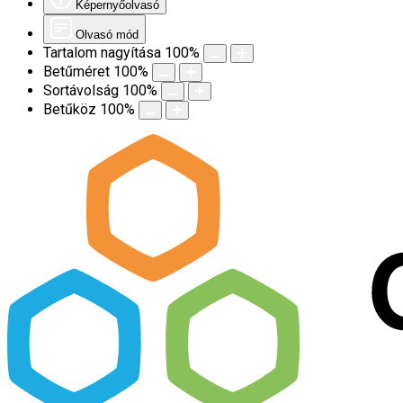
Képernyőolvasó
Olvasó mód
Tartalom nagyítása
100
%
Betűméret
100
%
Sortávolság
100
%
Betűköz
100
%