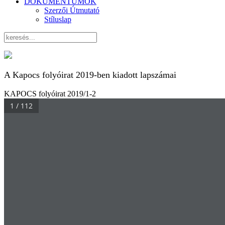
DOKUMENTUMOK
Szerzői Útmutató
Stíluslap
A Kapocs folyóirat 2019-ben kiadott lapszámai
KAPOCS folyóirat 2019/1-2