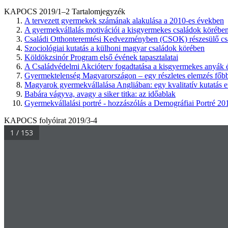
KAPOCS 2019/1–2 Tartalomjegyzék
A tervezett gyermekek számának alakulása a 2010-es években
A gyermekvállalás motivációi a kisgyermekes családok körébe
Családi Otthonteremtési Kedvezményben (CSOK) részesülő csa
Szociológiai kutatás a külhoni magyar családok körében
Köldökzsinór Program első évének tapasztalatai
A Családvédelmi Akcióterv fogadtatása a kisgyermekes anyák 
Gyermektelenség Magyarországon – egy részletes elemzés főbb
Magyarok gyermekvállalása Angliában: egy kvalitatív kutatás 
Babára vágyva, avagy a siker titka: az időablak
Gyermekvállalási portré - hozzászólás a Demográfiai Portré 20
KAPOCS folyóirat 2019/3-4