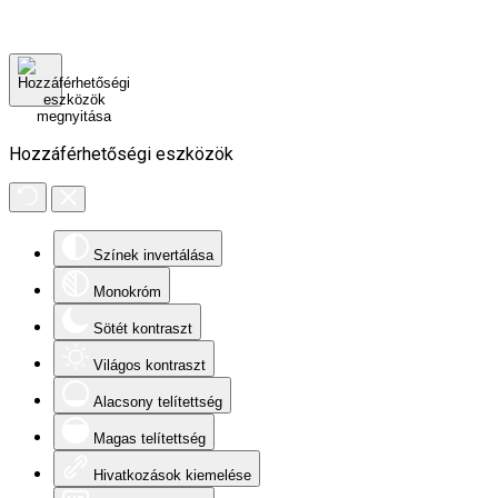
Hozzáférhetőségi eszközök
Színek invertálása
Monokróm
Sötét kontraszt
Világos kontraszt
Alacsony telítettség
Magas telítettség
Hivatkozások kiemelése