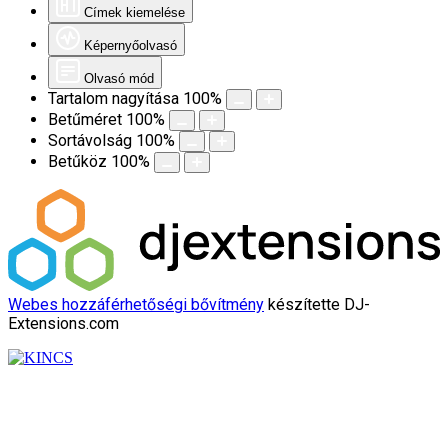
Címek kiemelése
Képernyőolvasó
Olvasó mód
Tartalom nagyítása
100
%
Betűméret
100
%
Sortávolság
100
%
Betűköz
100
%
Webes hozzáférhetőségi bővítmény
készítette DJ-
Extensions.com