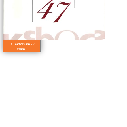
IX. évfolyam / 4.
szám