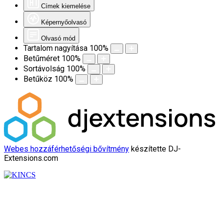
Címek kiemelése
Képernyőolvasó
Olvasó mód
Tartalom nagyítása
100
%
Betűméret
100
%
Sortávolság
100
%
Betűköz
100
%
Webes hozzáférhetőségi bővítmény
készítette DJ-
Extensions.com