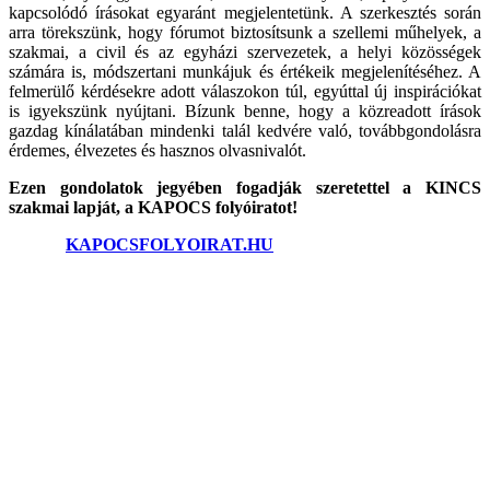
kapcsolódó írásokat egyaránt megjelentetünk. A szerkesztés során
arra törekszünk, hogy fórumot biztosítsunk a szellemi műhelyek, a
szakmai, a civil és az egyházi szervezetek, a helyi közösségek
számára is, módszertani munkájuk és értékeik megjelenítéséhez. A
felmerülő kérdésekre adott válaszokon túl, egyúttal új inspirációkat
is igyekszünk nyújtani. Bízunk benne, hogy a közreadott írások
gazdag kínálatában mindenki talál kedvére való, továbbgondolásra
érdemes, élvezetes és hasznos olvasnivalót.
Ezen gondolatok jegyében fogadják szeretettel a KINCS
szakmai lapját, a KAPOCS folyóiratot!
©2025.
KAPOCSFOLYOIRAT.HU