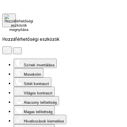
Hozzáférhetőségi eszközök
Színek invertálása
Monokróm
Sötét kontraszt
Világos kontraszt
Alacsony telítettség
Magas telítettség
Hivatkozások kiemelése