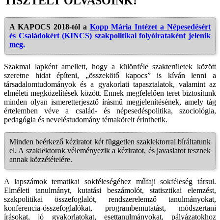
TISZTELT OLVASÓINK!
A KAPOCS 2018-tól a
Kopp Mária Intézet a Népesedésért
és Családokért (KINCS) szakpolitikai folyóirataként jelenik
meg.
Szakmai lapként amellett, hogy a különféle szakterületek között
szeretne hidat építeni, „összekötő kapocs” is kíván lenni a
társadalomtudományok és a gyakorlati tapasztalatok, valamint az
elméleti megközelítések között. Ennek megfelelően teret biztosítunk
minden olyan ismeretterjesztő írásmű megjelenítésének, amely tág
értelemben véve a család- és népesedéspolitika, szociológia,
pedagógia és neveléstudomány témaköreit érinthetik.
Minden beérkező kéziratot két független szaklektorral bíráltatunk
el. A szaklektorok véleményezik a kéziratot, és javaslatot tesznek
annak közzétételére.
A lapszámok tematikai sokféleségéhez műfaji sokféleség társul.
Elméleti tanulmányt, kutatási beszámolót, statisztikai elemzést,
szakpolitikai összefoglalót, rendszerelemző tanulmányokat,
konferencia-összefoglalókat, programbemutatást, módszertani
írásokat, jó gyakorlatokat, esettanulmányokat, pályázatokhoz